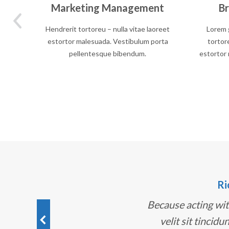
Marketing Management
B
oreu
Hendrerit tortoreu – nulla vitae laoreet
Lorem g
tor
estortor malesuada. Vestibulum porta
tortor
tesque
pellentesque bibendum.
estortor
Ri
Because acting wit
velit sit tincidu