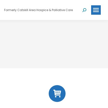
Formerly Catskill Area Hospice & Palliative Care
Search: