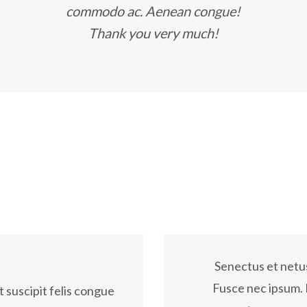
commodo ac. Aenean congue!
Thank you very much!
Lorem ipsum dolor
suada fames ac turpis egestas.
Senectus et netu
 neque pellentesque, efficitur
Fusce nec ipsum. 
t suscipit felis congue
Ut sit amet semper li