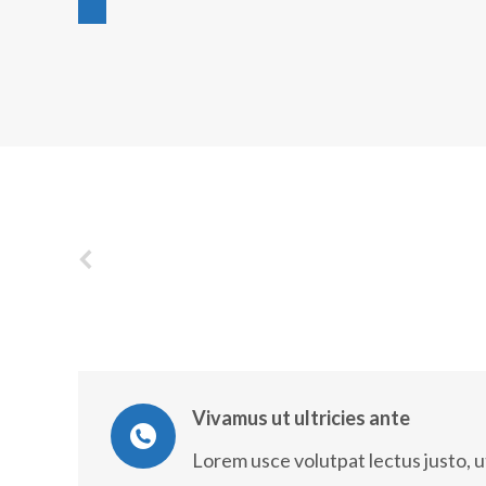
Vivamus ut ultricies ante
ue senectus et netus et
Senectus et netus et male
s eque pellentesque,
Fusce nec ipsum. Nam eget
l
Lorem usce volutpat lectus justo, u