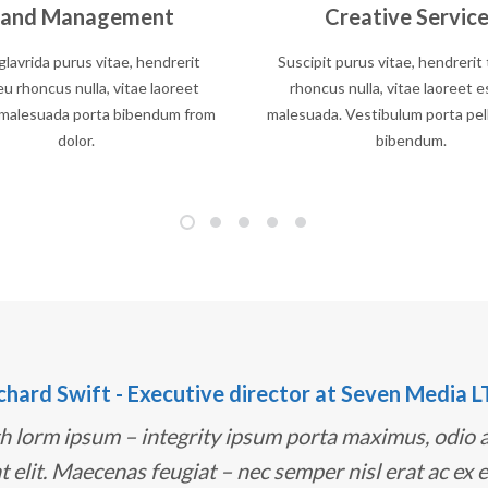
rand Management
Creative Servic
lavrida purus vitae, hendrerit
Suscipit purus vitae, hendrerit
eu rhoncus nulla, vitae laoreet
rhoncus nulla, vitae laoreet e
 malesuada porta bibendum from
malesuada. Vestibulum porta pe
dolor.
bibendum.
chard Swift - Executive director at Seven Media L
h lorm ipsum – integrity ipsum porta maximus, odio
nt elit. Maecenas feugiat – nec semper nisl erat ac ex e