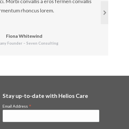
ci. Morbi convallis a eros fermen convallis
efficitur 
obortis quam ac, auctor quam.
ullamco
rmentum rhoncus lorem.
co
rpis at semper. Aenean varius
Phasell
a unicos.
varius
Fiona Whitewind
ny Founder – Seven Consulting
Stay up-to-date with Helios Care
*
Email Address