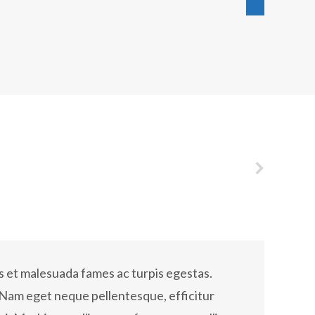
Dolor 
s et malesuada fames ac turpis egestas.
Glavrida 
Nam eget neque pellentesque, efficitur
malesua
gula, non ullamcorper arcu. Proin
Dolor v