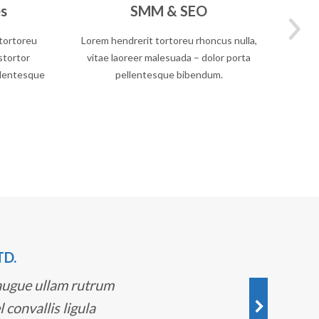
es
SMM & SEO
 tortoreu
Lorem hendrerit tortoreu rhoncus nulla,
Ves
stortor
vitae laoreer malesuada – dolor porta
rh
llentesque
pellentesque bibendum.
males
TD.
 augue ullam rutrum
l convallis ligula