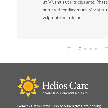
i convallis a eros fermen
neque at, ornare orci. Morbi
 sed
ut. Vivamus ut ultricies ante. Phas
s lorem. Thanx!
fermentum rhoncus lorem eg
 arcu vel
purus vel condimentum. Morbi eu ru
vulputate odio dolor.
s
Hen
ven Media
Company Owne
Formerly Catskill Area Hospice & Palliative Care, serving